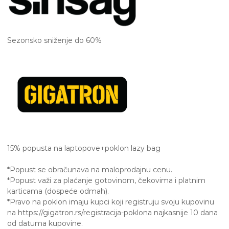
Sezonsko sniženje do 60%
15% popusta na laptopove+poklon lazy bag
*Popust se obračunava na maloprodajnu cenu.
*Popust važi za plaćanje gotovinom, čekovima i platnim
karticama (dospeće odmah).
*Pravo na poklon imaju kupci koji registruju svoju kupovinu
na https://gigatron.rs/registracija-poklona najkasnije 10 dana
od datuma kupovine.