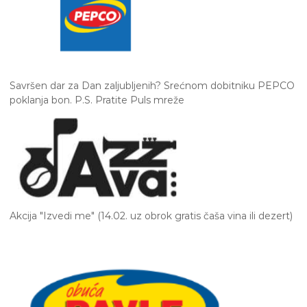
Savršen dar za Dan zaljubljenih? Srećnom dobitniku PEPCO
poklanja bon. P.S. Pratite Puls mreže
Akcija "Izvedi me" (14.02. uz obrok gratis čaša vina ili dezert)