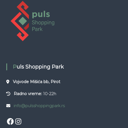
a
n
j
e
č
Puls Shopping Park
l
Vojvode Mišića bb, Pirot
a
Radno vreme:
10-22h
n
info@pulsshoppingpark.rs
k
Facebook
Instagram
a