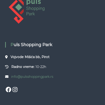
n
j
e
č
l
Puls Shopping Park
a
Vojvode Mišića bb, Pirot
n
Radno vreme:
10-22h
k
info@pulsshoppingpark.rs
a
Facebook
Instagram