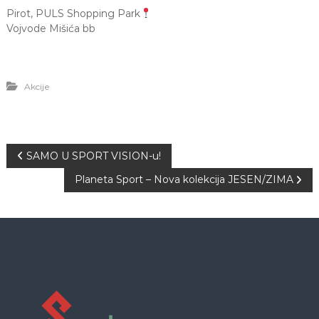
Pirot, PULS Shopping Park
Vojvode Mišića bb
Akcije
K
SAMO U SPORT VISION-u!
Planeta Sport – Nova kolekcija JESEN/ZIMA
r
e
t
a