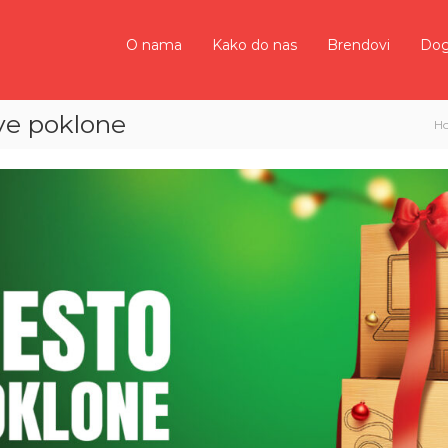
O nama
Kako do nas
Brendovi
Doga
ve poklone
H