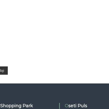
aji
s Shopping Park
Oseti Puls