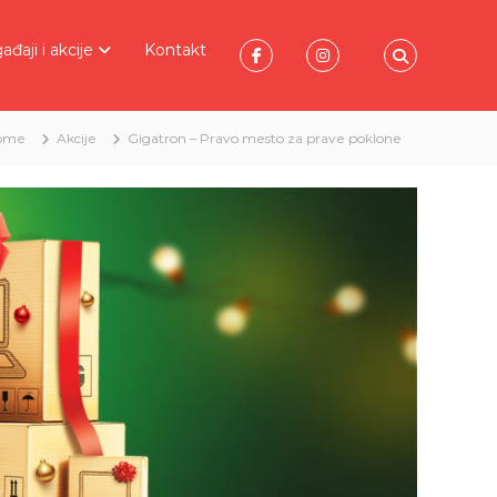
đaji i akcije
Kontakt
ome
Akcije
Gigatron – Pravo mesto za prave poklone