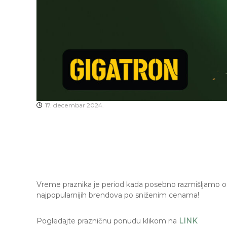
a
.
17. decembar 2024.
Vreme praznika je period kada posebno razmišljamo o 
najpopularnijih brendova po sniženim cenama!
Pogledajte prazničnu ponudu klikom na
LINK