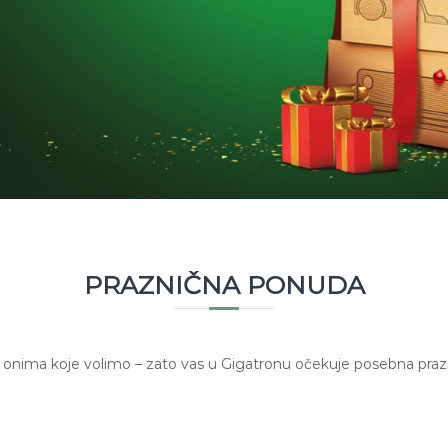
PRAZNIČNA PONUDA
onima koje volimo – zato vas u Gigatronu očekuje posebna prazni