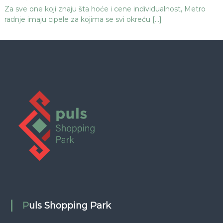
Za sve one koji znaju šta hoće i cene individualnost, Metro
radnje imaju cipele za kojima se svi okreću […]
Puls Shopping Park